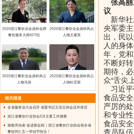
张高丽
议
新华社
央军委主
2020浙江餐饮业金鼎杯金牌
2020浙江餐饮业金鼎杯风云
餐饮服务大师邱巧红
人物王建英
出，民以
人的身体
年，党和
不断好转
期待，必
2020浙江餐饮业金鼎杯风云
2020浙江餐饮业金鼎杯风云
众“舌尖
人物马前
人物杜宏新
习近平
食品安全
相关报道
严厉的处
全省服务业大会召开 省委书记王浩主持会议并讲话
和专业性
浙江省餐饮行业协会5月主要工作摘要
食品安全
致敬劳动者·奋进新征程｜浙江省餐饮行业协会祝全省
查员队伍
餐饮同仁五一劳动节快乐！