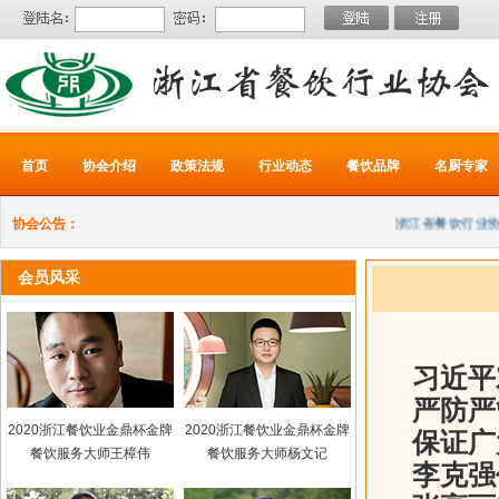
首页
协会介绍
政策法规
行业动态
餐饮品牌
名厨专家
协会公告：
浙江省餐饮行业协会
会员风采
习近平
严防严
2020浙江餐饮业金鼎杯金牌
2020浙江餐饮业金鼎杯金牌
保证广
餐饮服务大师王樟伟
餐饮服务大师杨文记
李克强